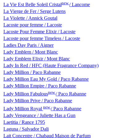
new
La Vie Est Belle Soleil Cristal
/ Lancome
La Vierge de Fer / Serge Lutens
La Violette / Annick Goutal
Lacoste pour femme / Lacoste
Lacoste Pour Femme Elixir / Lacoste
Lacoste pour femme Timeless / Lacoste
Ladies Day Paris / Aigner
Lady Emblem / Mont Blanc
Lady Emblem Elixir / Mont Blanc
Lady In Red / HFC (Haute Fragrance Company)
Lady Million / Paco Rabanne
Lady Million Eau My Gold / Paco Rabanne
Lady Million Empire / Paco Rabanne
new
Lady Million Fabulous
/ Paco Rabanne
Lady Million Prive / Paco Rabanne
new
Lady Million Royal
/ Paco Rabanne
Lady Vengeance / Juliette Has a Gun
Laetitia / Rance 1795
Laguna / Salvador Dali
Lait Concentre / Chabaud Maison de Parfum