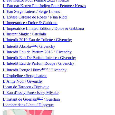
L`eau Kenzo Pour Femme 2023 / Kenzo
L`Eau par Kenzo Eau Indigo Pour Femme / Kenzo
L`Eau Serge Lutens / Serge Lutens
L`Extase Caresse de Roses / Nina Ricci
L`Imperatrice / Dolce & Gabbana
L`Imperatrice Limited Edition / Dolce & Gabbana
L`Instant Magic / Guerlain
L`Interdit 2019 Eau de Toilette / Givenchy
new
L`Interdit Absolu
/ Givenchy
L`Interdit Eau de Parfum 2018 / Givenchy
L`Interdit Eau De Parfum Intense / Givenchy
L`Interdit Eau de Parfum Rouge / Givenchy
new
L`Interdit Rouge Ultime
/ Givenchy
L`Orpheline / Serge Lutens
L’Ange Noir / Givenchy
L’eau de Tarocco / Diptyque
L’Eau d’Issey Pure / Issey Miyake
pair
L’Instant de Guerlain
/ Guerlain
L’ombre dans L’eau / Diptyque