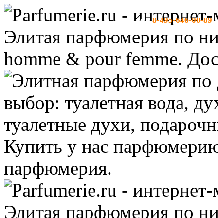
8-495-646-00-89
тел:
-