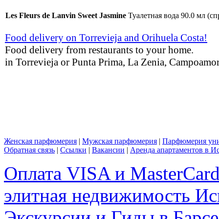
Les Fleurs de Lanvin Sweet Jasmine
Туалетная вода 90.0 мл (сп
Food delivery on Torrevieja and Orihuela Costa!
Food delivery from restaurants to your home.
in Torrevieja or Punta Prima, La Zenia, Campoamor,
Женская парфюмерия
|
Мужская парфюмерия
|
Парфюмерия уни
Обратная связь
|
Ссылки
|
Вакансии
|
Аренда апартаментов в И
Оплата VISA и MasterCar
элитная недвижимость Исп
Экскурсии и Гиды в Барсе