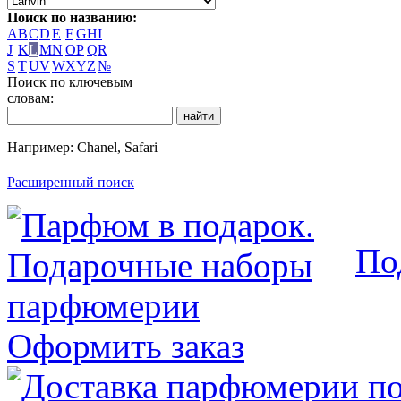
Поиск по названию:
A
B
C
D
E
F
G
H
I
J
K
L
M
N
O
P
Q
R
S
T
U
V
W
X
Y
Z
№
Поиск по ключевым
словам:
Например: Chanel, Safari
Расширенный поиск
По
Оформить заказ