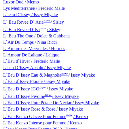
Luxor Oud / Memo
Lys Mediterranee / Frederic Malle
L` eau D`Issey / Issey Miyake
new
L` Eau Revee D` Aria
/ Sisley
new
L` Eau Revee D`Isa
/ Sisley
L` Eau The One / Dolce & Gabbana
L`Air Du Temps / Nina Ricci
L`Ambre des Merveilles / Hermes
L`Amour De Lalique / Lalique
L`Eau d`Hiver / Frederic Malle
L`eau D`Issey Absolu / Issey Miyake
new
L`Eau D`Issey Eau & Magnolia
/ Issey Miyake
L`Eau d`Issey Florale / Issey Miyake
new
L`Eau D`Issey IGO
/ Issey Miyake
new
L`Eau D`Issey Pivoine
/ Issey Miyake
L`Eau D`Issey Pure Petale De Nectar / Issey Miyake
L`Eau D`Issey Rose & Rose / Issey Miyake
new
L`Eau Kenzo Glacee Pour Femme
/ Kenzo
L`Eau Kenzo Intense pour Femme / Kenzo