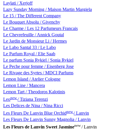
Laylati / Xerjoff
Lazy Sunday Morning / Maison Martin Margiela
Le 15 / The Different Company
Le Bouquet Absolu / Givenchy
Le Charme / Les 12 Parfumeurs Francais
Le Chevrefeuille / Annick Goutal
Le Jardin de Monsieur Li / Hermes
Le Labo Santal 33 / Le Labo
Le Parfum Royal / Elie Saab
Le parfum Sonia Rykiel / Sonia Rykiel
Le Peche pour femme / Eisenberg Jose
Le Rivage des Syrtes / MDCI Parfums
Lemon Island / Atelier Cologne
Lemon Line / Mancera
Lemon Tart / Theodoros Kalotinis
new
Leo
/ Tiziana Terenzi
Les Delices de Nina / Nina Ricci
new
Les Fleurs De Lanvin Blue Orchid
/ Lanvin
Les Fleurs De Lanvin Sunny Magnolia / Lanvin
new
Les Fleurs de Lanvin Sweet Jasmine
/ Lanvin