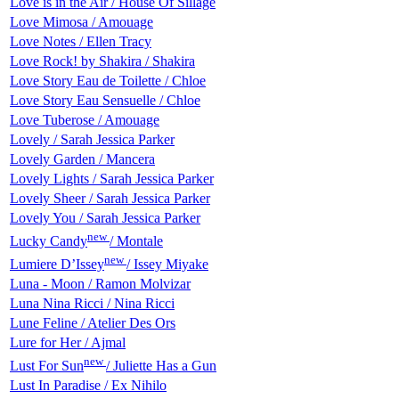
Love is in the Air / House Of Sillage
Love Mimosa / Amouage
Love Notes / Ellen Tracy
Love Rock! by Shakira / Shakira
Love Story Eau de Toilette / Chloe
Love Story Eau Sensuelle / Chloe
Love Tuberose / Amouage
Lovely / Sarah Jessica Parker
Lovely Garden / Mancera
Lovely Lights / Sarah Jessica Parker
Lovely Sheer / Sarah Jessica Parker
Lovely You / Sarah Jessica Parker
new
Lucky Candy
/ Montale
new
Lumiere D’Issey
/ Issey Miyake
Luna - Moon / Ramon Molvizar
Luna Nina Ricci / Nina Ricci
Lune Feline / Atelier Des Ors
Lure for Her / Ajmal
new
Lust For Sun
/ Juliette Has a Gun
Lust In Paradise / Ex Nihilo