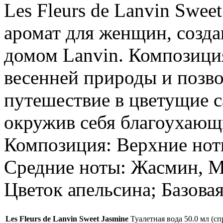
Les Fleurs de Lanvin Swee
аромат для женщин, созд
домом Lanvin. Композици
весенней природы и позв
путешествие в цветущие с
окружив себя благоухающ
Композиция: Верхние ноты
Средние ноты: Жасмин, М
Цветок апельсина; Базовая
Les Fleurs de Lanvin Sweet Jasmine
Туалетная вода 50.0 мл (сп