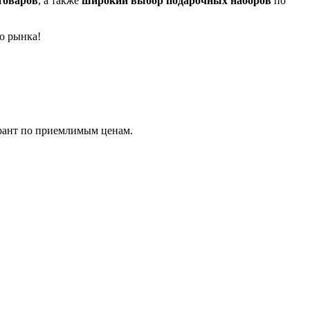
товаров
, а также
широкий выбор подарочных наборов
по
о рынка!