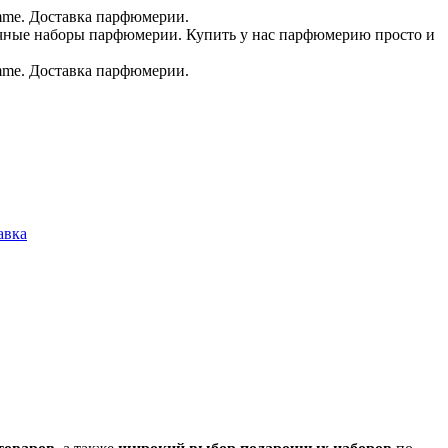
.в.
авка