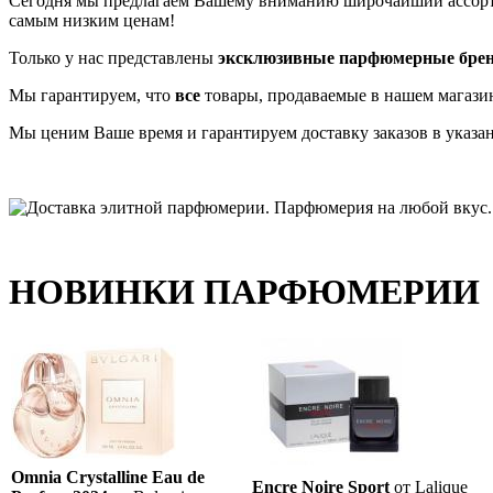
Сегодня мы предлагаем Вашему вниманию широчайший ассо
самым низким ценам!
Только у нас представлены
эксклюзивные парфюмерные бре
Мы гарантируем, что
все
товары, продаваемые в нашем магази
Мы ценим Ваше время и гарантируем доставку заказов в указа
НОВИНКИ ПАРФЮМЕРИИ
Omnia Crystalline Eau de
Encre Noire Sport
от Lalique