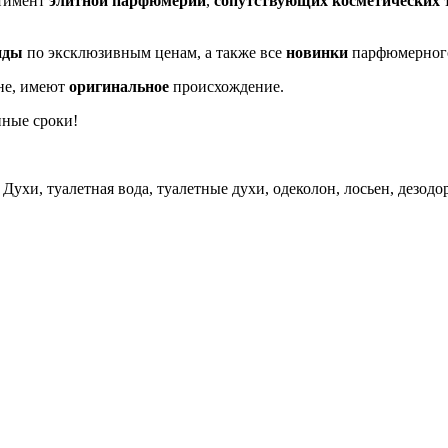
ртимент
элитной парфюмерии
,
сопутствующих косметических 
нды
по эксклюзивным ценам, а также все
новинки
парфюмерног
не, имеют
оригинальное
происхождение.
нные сроки!