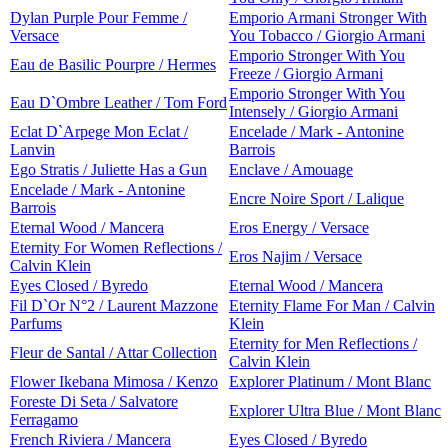
Dylan Purple Pour Femme /
Emporio Armani Stronger With
Versace
You Tobacco / Giorgio Armani
Emporio Stronger With You
Eau de Basilic Pourpre / Hermes
Freeze / Giorgio Armani
Emporio Stronger With You
Eau D`Ombre Leather / Tom Ford
Intensely / Giorgio Armani
Eclat D`Arpege Mon Eclat /
Encelade / Mark - Antonine
Lanvin
Barrois
Ego Stratis / Juliette Has a Gun
Enclave / Amouage
Encelade / Mark - Antonine
Encre Noire Sport / Lalique
Barrois
Eternal Wood / Mancera
Eros Energy / Versace
Eternity For Women Reflections /
Eros Najim / Versace
Calvin Klein
Eyes Closed / Byredo
Eternal Wood / Mancera
Fil D`Or N°2 / Laurent Mazzone
Eternity Flame For Man / Calvin
Parfums
Klein
Eternity for Men Reflections /
Fleur de Santal / Attar Collection
Calvin Klein
Flower Ikebana Mimosa / Kenzo
Explorer Platinum / Mont Blanc
Foreste Di Seta / Salvatore
Explorer Ultra Blue / Mont Blanc
Ferragamo
French Riviera / Mancera
Eyes Closed / Byredo