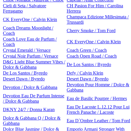
Cieli di Seta / Salvatore
CH Pasion For Him / Carolina
Ferragamo
Herrera
Champaca Edizione Millesimata /
CK EveryOne / Calvin Klein
Trussardi
Coach Dreams Moonlight /
Cherry Smoke / Tom Ford
Coach
Coach Love Eau de Parfum /
CK EveryOne / Calvin Klein
Coach
Crystal Emerald / Versace
Coach Green / Coach
Crystal Noir Parfum / Versace
Coach Open Road / Coach
D&G Light Blue Summer Vibes /
De Los Santos / Byredo
Dolce & Gabbana
De Los Santos / Byredo
Defy / Calvin Klein
Desert Dawn / Byredo
Desert Dawn / Byredo
Devotion Pour Homme / Dolce &
Devotion / Dolce & Gabbana
Gabbana
Devotion Eau De Parfum Intense
Eau de Basilic Pourpre / Hermes
/ Dolce & Gabbana
Eau De Lacoste L.12.12 Pour Lui
DKNY 24/7 / Donna Karan
French Panache / Lacoste
Dolce & Gabbana Q / Dolce &
Eau D`Ombre Leather / Tom Ford
Gabbana
Dolce Blue Jasmine / Dolce &
Emporio Armani Stronger With