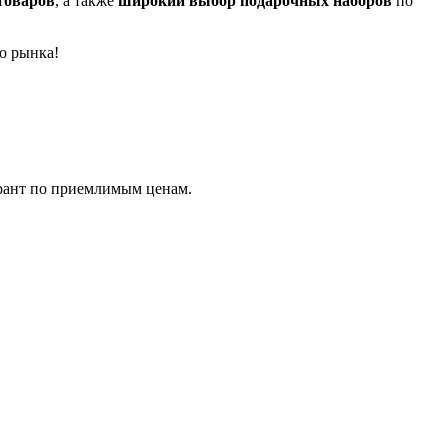
товаров
, а также
широкий выбор подарочных наборов
по
о рынка!