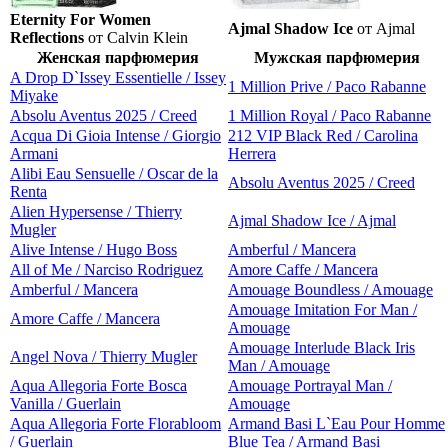
Eternity For Women
Ajmal Shadow Ice
от Ajmal
Reflections
от Calvin Klein
Женская парфюмерия
Мужская парфюмерия
A Drop D`Issey Essentielle / Issey
1 Million Prive / Paco Rabanne
Miyake
Absolu Aventus 2025 / Creed
1 Million Royal / Paco Rabanne
Acqua Di Gioia Intense / Giorgio
212 VIP Black Red / Carolina
Armani
Herrera
Alibi Eau Sensuelle / Oscar de la
Absolu Aventus 2025 / Creed
Renta
Alien Hypersense / Thierry
Ajmal Shadow Ice / Ajmal
Mugler
Alive Intense / Hugo Boss
Amberful / Mancera
All of Me / Narciso Rodriguez
Amore Caffe / Mancera
Amberful / Mancera
Amouage Boundless / Amouage
Amouage Imitation For Man /
Amore Caffe / Mancera
Amouage
Amouage Interlude Black Iris
Angel Nova / Thierry Mugler
Man / Amouage
Aqua Allegoria Forte Bosca
Amouage Portrayal Man /
Vanilla / Guerlain
Amouage
Aqua Allegoria Forte Florabloom
Armand Basi L`Eau Pour Homme
/ Guerlain
Blue Tea / Armand Basi