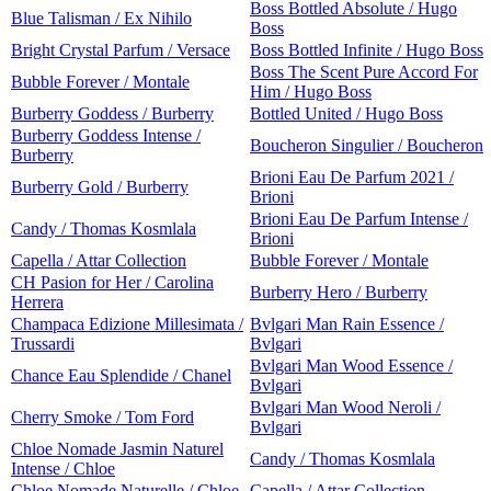
Boss Bottled Absolute / Hugo
Blue Talisman / Ex Nihilo
Boss
Bright Crystal Parfum / Versace
Boss Bottled Infinite / Hugo Boss
Boss The Scent Pure Accord For
Bubble Forever / Montale
Him / Hugo Boss
Burberry Goddess / Burberry
Bottled United / Hugo Boss
Burberry Goddess Intense /
Boucheron Singulier / Boucheron
Burberry
Brioni Eau De Parfum 2021 /
Burberry Gold / Burberry
Brioni
Brioni Eau De Parfum Intense /
Candy / Thomas Kosmlala
Brioni
Capella / Attar Collection
Bubble Forever / Montale
CH Pasion for Her / Carolina
Burberry Hero / Burberry
Herrera
Champaca Edizione Millesimata /
Bvlgari Man Rain Essence /
Trussardi
Bvlgari
Bvlgari Man Wood Essence /
Chance Eau Splendide / Chanel
Bvlgari
Bvlgari Man Wood Neroli /
Cherry Smoke / Tom Ford
Bvlgari
Chloe Nomade Jasmin Naturel
Candy / Thomas Kosmlala
Intense / Chloe
Chloe Nomade Naturelle / Chloe
Capella / Attar Collection