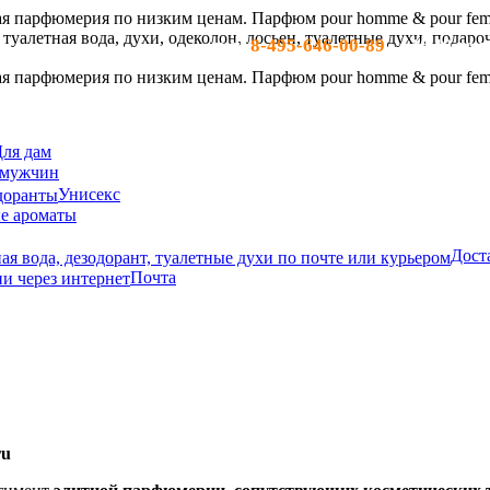
8-495-646-00-89
тел:
- c 10-19 по м
ля дам
 мужчин
Унисекс
е ароматы
Дост
Почта
ru