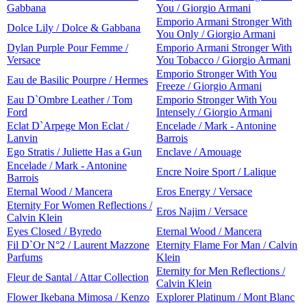
Gabbana
You / Giorgio Armani
Emporio Armani Stronger With
Dolce Lily / Dolce & Gabbana
You Only / Giorgio Armani
Dylan Purple Pour Femme /
Emporio Armani Stronger With
Versace
You Tobacco / Giorgio Armani
Emporio Stronger With You
Eau de Basilic Pourpre / Hermes
Freeze / Giorgio Armani
Eau D`Ombre Leather / Tom
Emporio Stronger With You
Ford
Intensely / Giorgio Armani
Eclat D`Arpege Mon Eclat /
Encelade / Mark - Antonine
Lanvin
Barrois
Ego Stratis / Juliette Has a Gun
Enclave / Amouage
Encelade / Mark - Antonine
Encre Noire Sport / Lalique
Barrois
Eternal Wood / Mancera
Eros Energy / Versace
Eternity For Women Reflections /
Eros Najim / Versace
Calvin Klein
Eyes Closed / Byredo
Eternal Wood / Mancera
Fil D`Or N°2 / Laurent Mazzone
Eternity Flame For Man / Calvin
Parfums
Klein
Eternity for Men Reflections /
Fleur de Santal / Attar Collection
Calvin Klein
Flower Ikebana Mimosa / Kenzo
Explorer Platinum / Mont Blanc