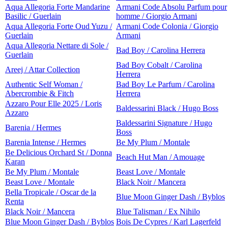
Aqua Allegoria Forte Mandarine
Armani Code Absolu Parfum pour
Basilic / Guerlain
homme / Giorgio Armani
Aqua Allegoria Forte Oud Yuzu /
Armani Code Colonia / Giorgio
Guerlain
Armani
Aqua Allegoria Nettare di Sole /
Bad Boy / Carolina Herrera
Guerlain
Bad Boy Cobalt / Carolina
Areej / Attar Collection
Herrera
Authentic Self Woman /
Bad Boy Le Parfum / Carolina
Abercrombie & Fitch
Herrera
Azzaro Pour Elle 2025 / Loris
Baldessarini Black / Hugo Boss
Azzaro
Baldessarini Signature / Hugo
Barenia / Hermes
Boss
Barenia Intense / Hermes
Be My Plum / Montale
Be Delicious Orchard St / Donna
Beach Hut Man / Amouage
Karan
Be My Plum / Montale
Beast Love / Montale
Beast Love / Montale
Black Noir / Mancera
Bella Tropicale / Oscar de la
Blue Moon Ginger Dash / Byblos
Renta
Black Noir / Mancera
Blue Talisman / Ex Nihilo
Blue Moon Ginger Dash / Byblos
Bois De Cypres / Karl Lagerfeld