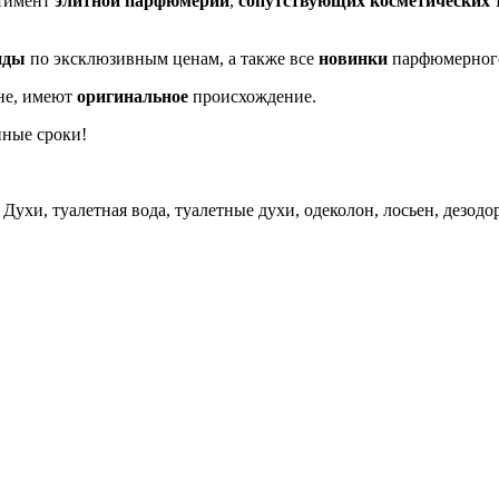
ртимент
элитной парфюмерии
,
сопутствующих косметических 
нды
по эксклюзивным ценам, а также все
новинки
парфюмерног
не, имеют
оригинальное
происхождение.
нные сроки!