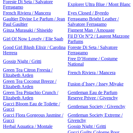
Foreste Di Seta / Salvatore
Explorer Ultra Blue / Mont Blanc
Ferragamo
French Riviera / Mancera
Eyes Closed / Byredo
Gaultier Divine Le Parfum / Jean
Ferragamo Bright Leather /
Paul Gaultier
Salvatore Ferragamo
Ginza Murasaki / Shiseido
Figment Man / Amouage
Fil D`Or N°2 / Laurent Mazzone
Girl Of Now Lovely / Elie Saab
Parfums
Good Girl Blush Elixir / Carolina
Foreste Di Seta / Salvatore
Herrera
Ferragamo
Free D’Homme / Costume
Gossip Night / Gritti
National
Green Tea Citron Freesia /
French Riviera / Mancera
Elizabeth Arden
Green Tea Coconut Breeze /
Fusion d`Issey / Issey Miyake
Elizabeth Arden
Green Tea Pistachio Crunch /
Gentleman Eau de Parfum
Elizabeth Arden
Reserve Privee / Givenchy
Gucci Bloom Eau de Toilette /
Gentleman Society / Givenchy
Gucci
Gucci Flora Gorgeous Jasmine /
Gentleman Society Extreme /
Gucci
Givenchy
Herbal Aquatica / Montale
Gossip Night / Gritti
Gucci Guilty Cologne Pour