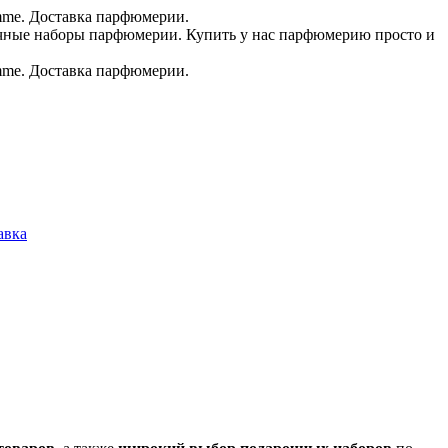
.в.
авка