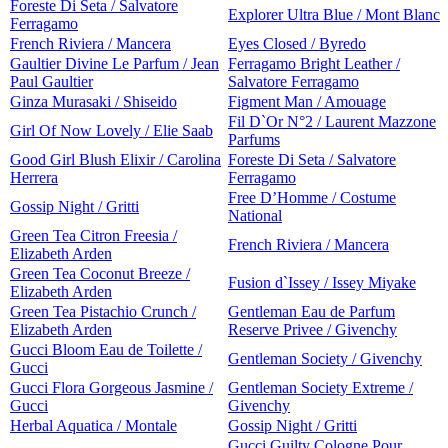
Foreste Di Seta / Salvatore
Explorer Ultra Blue / Mont Blanc
Ferragamo
French Riviera / Mancera
Eyes Closed / Byredo
Gaultier Divine Le Parfum / Jean
Ferragamo Bright Leather /
Paul Gaultier
Salvatore Ferragamo
Ginza Murasaki / Shiseido
Figment Man / Amouage
Fil D`Or N°2 / Laurent Mazzone
Girl Of Now Lovely / Elie Saab
Parfums
Good Girl Blush Elixir / Carolina
Foreste Di Seta / Salvatore
Herrera
Ferragamo
Free D’Homme / Costume
Gossip Night / Gritti
National
Green Tea Citron Freesia /
French Riviera / Mancera
Elizabeth Arden
Green Tea Coconut Breeze /
Fusion d`Issey / Issey Miyake
Elizabeth Arden
Green Tea Pistachio Crunch /
Gentleman Eau de Parfum
Elizabeth Arden
Reserve Privee / Givenchy
Gucci Bloom Eau de Toilette /
Gentleman Society / Givenchy
Gucci
Gucci Flora Gorgeous Jasmine /
Gentleman Society Extreme /
Gucci
Givenchy
Herbal Aquatica / Montale
Gossip Night / Gritti
Gucci Guilty Cologne Pour