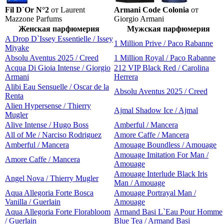
Fil D`Or N°2
от Laurent
Armani Code Colonia
от
Mazzone Parfums
Giorgio Armani
Женская парфюмерия
Мужская парфюмерия
A Drop D`Issey Essentielle / Issey
1 Million Prive / Paco Rabanne
Miyake
Absolu Aventus 2025 / Creed
1 Million Royal / Paco Rabanne
Acqua Di Gioia Intense / Giorgio
212 VIP Black Red / Carolina
Armani
Herrera
Alibi Eau Sensuelle / Oscar de la
Absolu Aventus 2025 / Creed
Renta
Alien Hypersense / Thierry
Ajmal Shadow Ice / Ajmal
Mugler
Alive Intense / Hugo Boss
Amberful / Mancera
All of Me / Narciso Rodriguez
Amore Caffe / Mancera
Amberful / Mancera
Amouage Boundless / Amouage
Amouage Imitation For Man /
Amore Caffe / Mancera
Amouage
Amouage Interlude Black Iris
Angel Nova / Thierry Mugler
Man / Amouage
Aqua Allegoria Forte Bosca
Amouage Portrayal Man /
Vanilla / Guerlain
Amouage
Aqua Allegoria Forte Florabloom
Armand Basi L`Eau Pour Homme
/ Guerlain
Blue Tea / Armand Basi