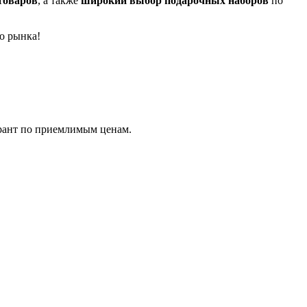
товаров
, а также
широкий выбор подарочных наборов
по
о рынка!