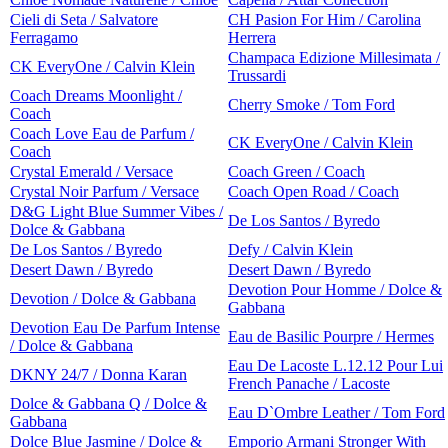
Cieli di Seta / Salvatore
CH Pasion For Him / Carolina
Ferragamo
Herrera
Champaca Edizione Millesimata /
CK EveryOne / Calvin Klein
Trussardi
Coach Dreams Moonlight /
Cherry Smoke / Tom Ford
Coach
Coach Love Eau de Parfum /
CK EveryOne / Calvin Klein
Coach
Crystal Emerald / Versace
Coach Green / Coach
Crystal Noir Parfum / Versace
Coach Open Road / Coach
D&G Light Blue Summer Vibes /
De Los Santos / Byredo
Dolce & Gabbana
De Los Santos / Byredo
Defy / Calvin Klein
Desert Dawn / Byredo
Desert Dawn / Byredo
Devotion Pour Homme / Dolce &
Devotion / Dolce & Gabbana
Gabbana
Devotion Eau De Parfum Intense
Eau de Basilic Pourpre / Hermes
/ Dolce & Gabbana
Eau De Lacoste L.12.12 Pour Lui
DKNY 24/7 / Donna Karan
French Panache / Lacoste
Dolce & Gabbana Q / Dolce &
Eau D`Ombre Leather / Tom Ford
Gabbana
Dolce Blue Jasmine / Dolce &
Emporio Armani Stronger With