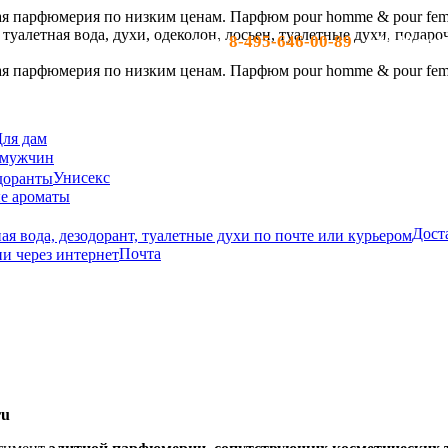
8-495-646-00-89
тел:
- c 10-19 по м
ля дам
 мужчин
Унисекс
е ароматы
Дост
Почта
ru