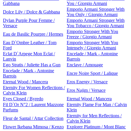
Gabbana
You / Giorgio Armani
Emporio Armani Stronger With
Dolce Lily / Dolce & Gabbana
You Only / Giorgio Armani
Dylan Purple Pour Femme /
Emporio Armani Stronger With
Versace
You Tobacco / Giorgio Armani
Emporio Stronger With You
Eau de Basilic Pourpre / Hermes
Freeze / Giorgio Armani
Eau D`Ombre Leather / Tom
Emporio Stronger With You
Ford
Intensely / Giorgio Armani
Eclat D`Arpege Mon Eclat /
Encelade / Mark - Antonine
Lanvin
Barrois
Ego Stratis / Juliette Has a Gun
Enclave / Amouage
Encelade / Mark - Antonine
Encre Noire Sport / Lalique
Barrois
Eternal Wood / Mancera
Eros Energy / Versace
Eternity For Women Reflections /
Eros Najim / Versace
Calvin Klein
Eyes Closed / Byredo
Eternal Wood / Mancera
Fil D`Or N°2 / Laurent Mazzone
Eternity Flame For Man / Calvin
Parfums
Klein
Eternity for Men Reflections /
Fleur de Santal / Attar Collection
Calvin Klein
Flower Ikebana Mimosa / Kenzo
Explorer Platinum / Mont Blanc