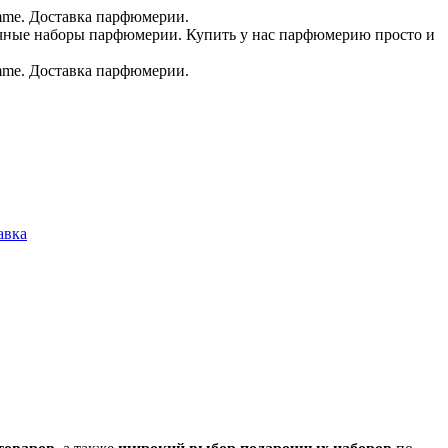
.в.
авка