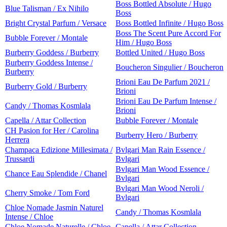
Boss Bottled Absolute / Hugo
Blue Talisman / Ex Nihilo
Boss
Bright Crystal Parfum / Versace
Boss Bottled Infinite / Hugo Boss
Boss The Scent Pure Accord For
Bubble Forever / Montale
Him / Hugo Boss
Burberry Goddess / Burberry
Bottled United / Hugo Boss
Burberry Goddess Intense /
Boucheron Singulier / Boucheron
Burberry
Brioni Eau De Parfum 2021 /
Burberry Gold / Burberry
Brioni
Brioni Eau De Parfum Intense /
Candy / Thomas Kosmlala
Brioni
Capella / Attar Collection
Bubble Forever / Montale
CH Pasion for Her / Carolina
Burberry Hero / Burberry
Herrera
Champaca Edizione Millesimata /
Bvlgari Man Rain Essence /
Trussardi
Bvlgari
Bvlgari Man Wood Essence /
Chance Eau Splendide / Chanel
Bvlgari
Bvlgari Man Wood Neroli /
Cherry Smoke / Tom Ford
Bvlgari
Chloe Nomade Jasmin Naturel
Candy / Thomas Kosmlala
Intense / Chloe
Chloe Nomade Naturelle / Chloe
Capella / Attar Collection