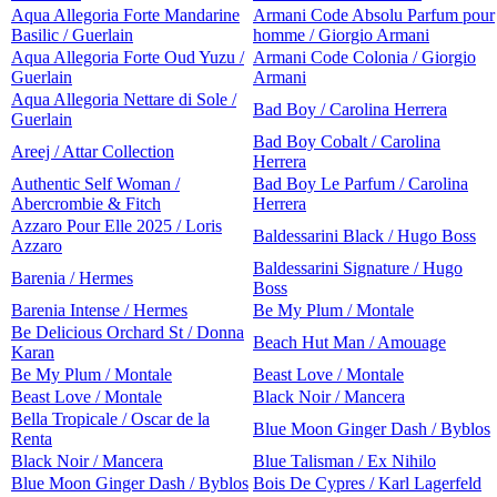
Aqua Allegoria Forte Mandarine
Armani Code Absolu Parfum pour
Basilic / Guerlain
homme / Giorgio Armani
Aqua Allegoria Forte Oud Yuzu /
Armani Code Colonia / Giorgio
Guerlain
Armani
Aqua Allegoria Nettare di Sole /
Bad Boy / Carolina Herrera
Guerlain
Bad Boy Cobalt / Carolina
Areej / Attar Collection
Herrera
Authentic Self Woman /
Bad Boy Le Parfum / Carolina
Abercrombie & Fitch
Herrera
Azzaro Pour Elle 2025 / Loris
Baldessarini Black / Hugo Boss
Azzaro
Baldessarini Signature / Hugo
Barenia / Hermes
Boss
Barenia Intense / Hermes
Be My Plum / Montale
Be Delicious Orchard St / Donna
Beach Hut Man / Amouage
Karan
Be My Plum / Montale
Beast Love / Montale
Beast Love / Montale
Black Noir / Mancera
Bella Tropicale / Oscar de la
Blue Moon Ginger Dash / Byblos
Renta
Black Noir / Mancera
Blue Talisman / Ex Nihilo
Blue Moon Ginger Dash / Byblos
Bois De Cypres / Karl Lagerfeld