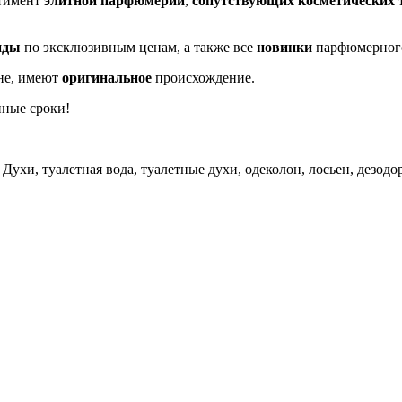
ртимент
элитной парфюмерии
,
сопутствующих косметических 
нды
по эксклюзивным ценам, а также все
новинки
парфюмерног
не, имеют
оригинальное
происхождение.
нные сроки!