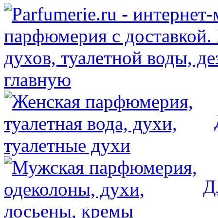
главную
Д