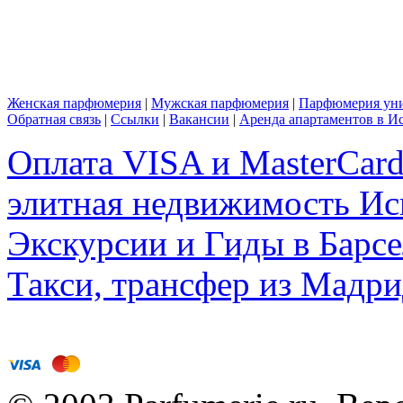
Женская парфюмерия
|
Мужская парфюмерия
|
Парфюмерия уни
Обратная связь
|
Ссылки
|
Вакансии
|
Аренда апартаментов в И
Оплата VISA и MasterCar
элитная недвижимость Исп
Экскурсии и Гиды в Барсе
Такси, трансфер из Мадри