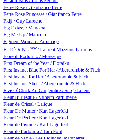
Feraud Paris / Louis Feraud
Ferre Rose / Gianfranco Ferre
Ferre Rose Princesse / Gianfranco Ferre
Fidji / Guy Laroche
Fig Extasy / Mancera
Fig Me Up / Mancera
Figment Woman / Amouage
new
Fil D`Or N°2
/ Laurent Mazzone Parfums
Fiore di Portofino / Moresque
First Dream of the Year / Floraiku
First Instinct Blue For Her / Abercrombie & Fitch
First Instinct for Her / Abercrombie & Fitch
First Instinct Sheer / Abercrombie & Fitch
Five O`Clock Au Gingembre / Serge Lutens
Fleur Burlesque / Vilhelm Parfumerie
Fleur de Cristal / Lalique
Fleur De Murier / Karl Lagerfeld
Fleur De Pecher / Karl Lagerfeld
Fleur de Pivoine / Karl Lagerfeld
Fleur de Portofino / Tom Ford
Fleur de Sable / Les Liquides Imaginaires