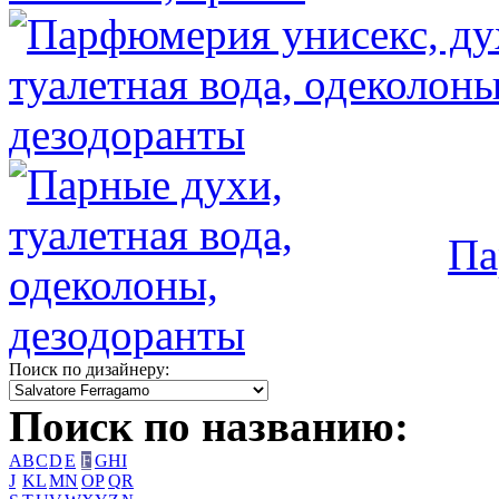
Па
Поиск по дизайнеру:
Поиск по названию:
A
B
C
D
E
F
G
H
I
J
K
L
M
N
O
P
Q
R