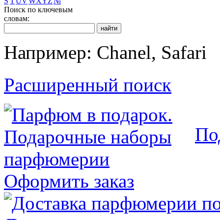
S
T
U
V
W
X
Y
Z
№
Поиск по ключевым
словам:
Например: Chanel, Safari
Расширенный поиск
По
Оформить заказ