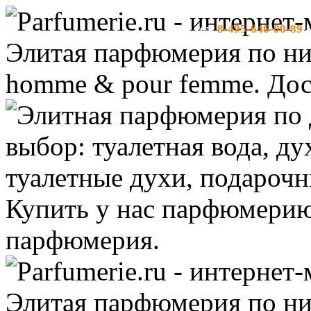
8-495-646-00-89
тел:
-