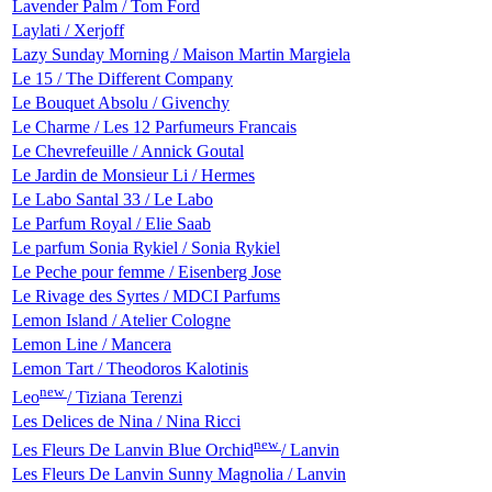
Lavender Palm / Tom Ford
Laylati / Xerjoff
Lazy Sunday Morning / Maison Martin Margiela
Le 15 / The Different Company
Le Bouquet Absolu / Givenchy
Le Charme / Les 12 Parfumeurs Francais
Le Chevrefeuille / Annick Goutal
Le Jardin de Monsieur Li / Hermes
Le Labo Santal 33 / Le Labo
Le Parfum Royal / Elie Saab
Le parfum Sonia Rykiel / Sonia Rykiel
Le Peche pour femme / Eisenberg Jose
Le Rivage des Syrtes / MDCI Parfums
Lemon Island / Atelier Cologne
Lemon Line / Mancera
Lemon Tart / Theodoros Kalotinis
new
Leo
/ Tiziana Terenzi
Les Delices de Nina / Nina Ricci
new
Les Fleurs De Lanvin Blue Orchid
/ Lanvin
Les Fleurs De Lanvin Sunny Magnolia / Lanvin