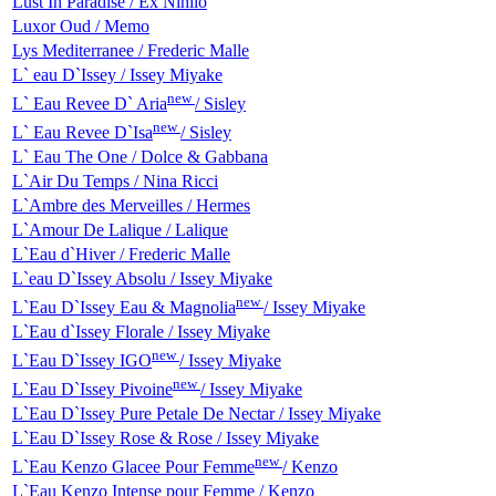
Lust In Paradise / Ex Nihilo
Luxor Oud / Memo
Lys Mediterranee / Frederic Malle
L` eau D`Issey / Issey Miyake
new
L` Eau Revee D` Aria
/ Sisley
new
L` Eau Revee D`Isa
/ Sisley
L` Eau The One / Dolce & Gabbana
L`Air Du Temps / Nina Ricci
L`Ambre des Merveilles / Hermes
L`Amour De Lalique / Lalique
L`Eau d`Hiver / Frederic Malle
L`eau D`Issey Absolu / Issey Miyake
new
L`Eau D`Issey Eau & Magnolia
/ Issey Miyake
L`Eau d`Issey Florale / Issey Miyake
new
L`Eau D`Issey IGO
/ Issey Miyake
new
L`Eau D`Issey Pivoine
/ Issey Miyake
L`Eau D`Issey Pure Petale De Nectar / Issey Miyake
L`Eau D`Issey Rose & Rose / Issey Miyake
new
L`Eau Kenzo Glacee Pour Femme
/ Kenzo
L`Eau Kenzo Intense pour Femme / Kenzo