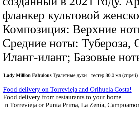
созданный в 2021 году. А
фланкер культовой женско
Композиция: Верхние нот
Средние ноты: Тубероза,
Иланг-иланг; Базовые нот
Lady Million Fabulous
Туалетные духи - тестер 80.0 мл (спрей)
Food delivery on Torrevieja and Orihuela Costa!
Food delivery from restaurants to your home.
in Torrevieja or Punta Prima, La Zenia, Campoamor,