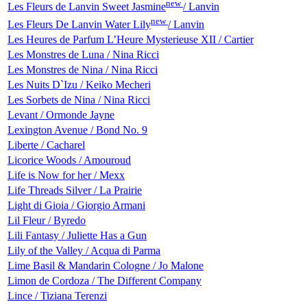
new
Les Fleurs de Lanvin Sweet Jasmine
/ Lanvin
new
Les Fleurs De Lanvin Water Lily
/ Lanvin
Les Heures de Parfum L’Heure Mysterieuse XII / Cartier
Les Monstres de Luna / Nina Ricci
Les Monstres de Nina / Nina Ricci
Les Nuits D`Izu / Keiko Mecheri
Les Sorbets de Nina / Nina Ricci
Levant / Ormonde Jayne
Lexington Avenue / Bond No. 9
Liberte / Cacharel
Licorice Woods / Amouroud
Life is Now for her / Mexx
Life Threads Silver / La Prairie
Light di Gioia / Giorgio Armani
Lil Fleur / Byredo
Lili Fantasy / Juliette Has a Gun
Lily of the Valley / Acqua di Parma
Lime Basil & Mandarin Cologne / Jo Malone
Limon de Cordoza / The Different Company
Lince / Tiziana Terenzi