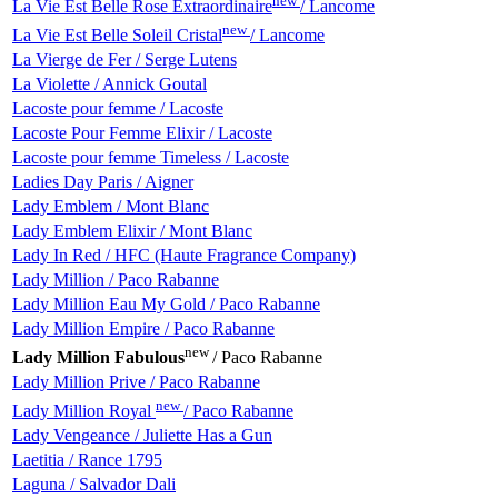
new
La Vie Est Belle Rose Extraordinaire
/ Lancome
new
La Vie Est Belle Soleil Cristal
/ Lancome
La Vierge de Fer / Serge Lutens
La Violette / Annick Goutal
Lacoste pour femme / Lacoste
Lacoste Pour Femme Elixir / Lacoste
Lacoste pour femme Timeless / Lacoste
Ladies Day Paris / Aigner
Lady Emblem / Mont Blanc
Lady Emblem Elixir / Mont Blanc
Lady In Red / HFC (Haute Fragrance Company)
Lady Million / Paco Rabanne
Lady Million Eau My Gold / Paco Rabanne
Lady Million Empire / Paco Rabanne
new
Lady Million Fabulous
/ Paco Rabanne
Lady Million Prive / Paco Rabanne
new
Lady Million Royal
/ Paco Rabanne
Lady Vengeance / Juliette Has a Gun
Laetitia / Rance 1795
Laguna / Salvador Dali