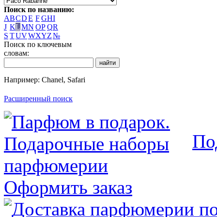
Поиск по названию:
A
B
C
D
E
F
G
H
I
J
K
L
M
N
O
P
Q
R
S
T
U
V
W
X
Y
Z
№
Поиск по ключевым
словам:
Например: Chanel, Safari
Расширенный поиск
По
Оформить заказ