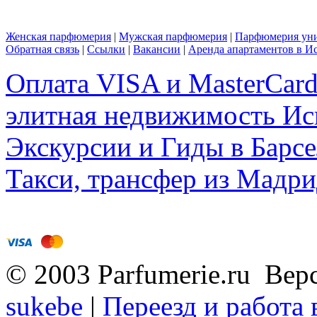
Женская парфюмерия
|
Мужская парфюмерия
|
Парфюмерия уни
Обратная связь
|
Ссылки
|
Вакансии
|
Аренда апартаментов в И
Оплата VISA и MasterCar
элитная недвижимость Исп
Экскурсии и Гиды в Барсе
Такси, трансфер из Мадри
© 2003 Parfumerie.ru Вер
sukebe
|
Переезд и работа