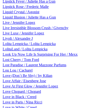
Lipstick Fever / Juliette Has a Gun
Lipstick Rose / Frederic Malle
Liquid Crystal / Agonist
Liquid Illusion / Juliette Has a Gun
Live / Jennifer Lopez
Live Irresistible Blossom Crush / Givenchy
Live Luxe / Jennifer Lopez
Liyoli / Alexandre J
Lolita Lempicka / Lolita Lempicka
LolitaLand / Lolita Lempicka
Look Up Now Life Is Surprising For Her / Mexx
Lost Cherry / Tom Ford
Lost Paradise / Laurent Mazzone Parfums
Lou Lou / Cacharel
Love (Don`t Be Shy) / by Kilian
Love Affair / Eisenberg Jose
Love At First Glow / Jennifer Lopez
Love Chopard / Chopard
Love in Black / Creed
Love in Paris / Nina Ricci
Love in White / Creed