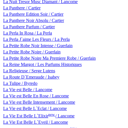
La Nuit Tresor Musc Diamant / Lancome
La Panthere / Cartier
La Panthere Edition Soir / Cartier
La Panthere Noir Absolu / Cartier
La Panthere Parfum / Cartier
La Perla In Rosa / La Perla
La Perla J`aime Les Fleurs / La Perla
La Petite Robe Noir Intense / Guerlain
La Petite Robe Noire / Guerlain
La Petite Robe Noire Ma Premiere Robe / Guerlain
La Reine Margot / Les Parfums Historiques
La Religieuse / Serge Lutens
La Route D`Emeraude / Isabey
La Tulipe / Byredo
La Vie est Belle / Lancome
La Vie est Belle En Rose / Lancome
La Vie est Belle Intensement / Lancome
La Vie est Belle L`Eclat / Lancome
new
La Vie Est Belle L`Elixir
/ Lancome
La Vie Est Belle L`Eveil / Lancome