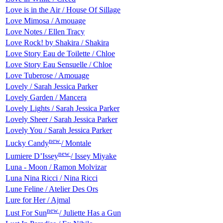
Love is in the Air / House Of Sillage
Love Mimosa / Amouage
Love Notes / Ellen Tracy
Love Rock! by Shakira / Shakira
Love Story Eau de Toilette / Chloe
Love Story Eau Sensuelle / Chloe
Love Tuberose / Amouage
Lovely / Sarah Jessica Parker
Lovely Garden / Mancera
Lovely Lights / Sarah Jessica Parker
Lovely Sheer / Sarah Jessica Parker
Lovely You / Sarah Jessica Parker
new
Lucky Candy
/ Montale
new
Lumiere D’Issey
/ Issey Miyake
Luna - Moon / Ramon Molvizar
Luna Nina Ricci / Nina Ricci
Lune Feline / Atelier Des Ors
Lure for Her / Ajmal
new
Lust For Sun
/ Juliette Has a Gun