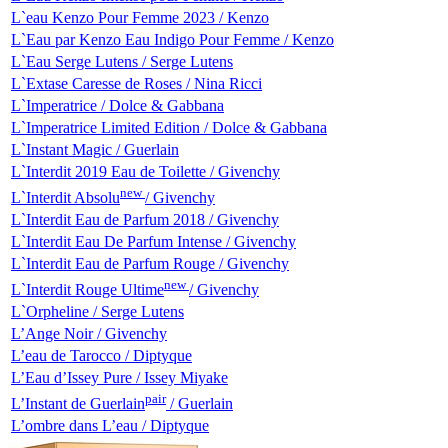
L`eau Kenzo Pour Femme 2023 / Kenzo
L`Eau par Kenzo Eau Indigo Pour Femme / Kenzo
L`Eau Serge Lutens / Serge Lutens
L`Extase Caresse de Roses / Nina Ricci
L`Imperatrice / Dolce & Gabbana
L`Imperatrice Limited Edition / Dolce & Gabbana
L`Instant Magic / Guerlain
L`Interdit 2019 Eau de Toilette / Givenchy
new
L`Interdit Absolu
/ Givenchy
L`Interdit Eau de Parfum 2018 / Givenchy
L`Interdit Eau De Parfum Intense / Givenchy
L`Interdit Eau de Parfum Rouge / Givenchy
new
L`Interdit Rouge Ultime
/ Givenchy
L`Orpheline / Serge Lutens
L’Ange Noir / Givenchy
L’eau de Tarocco / Diptyque
L’Eau d’Issey Pure / Issey Miyake
pair
L’Instant de Guerlain
/ Guerlain
L’ombre dans L’eau / Diptyque