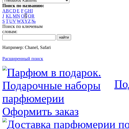
Поиск по названию:
A
B
C
D
E
F
G
H
I
J
K
L
M
N
O
P
Q
R
S
T
U
V
W
X
Y
Z
№
Поиск по ключевым
словам:
Например: Chanel, Safari
Расширенный поиск
По
Оформить заказ