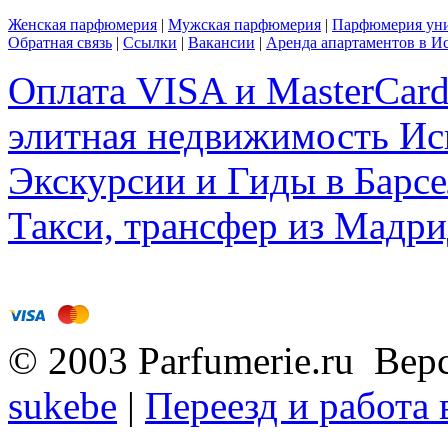
Женская парфюмерия
|
Мужская парфюмерия
|
Парфюмерия уни
Обратная связь
|
Ссылки
|
Вакансии
|
Аренда апартаментов в И
Оплата VISA и MasterCar
элитная недвижимость Исп
Экскурсии и Гиды в Барсе
Такси, трансфер из Мадри
© 2003 Parfumerie.ru Вер
sukebe
|
Переезд и работа