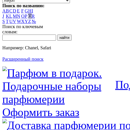
Поиск по названию:
A
B
C
D
E
F
G
H
I
J
K
L
M
N
O
P
Q
R
S
T
U
V
W
X
Y
Z
№
Поиск по ключевым
словам:
Например: Chanel, Safari
Расширенный поиск
По
Оформить заказ