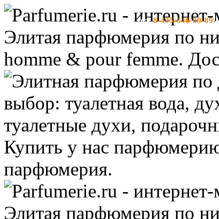
8-495-646-00-89
тел:
-