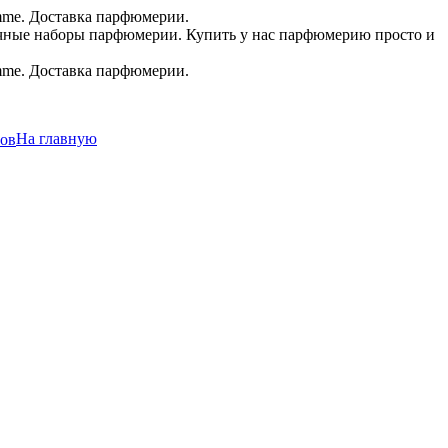
.в.
На главную