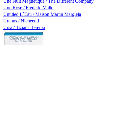
Une Nuit Magnetique / The Different Company
Une Rose / Frederic Malle
Untitled L`Eau / Maison Martin Margiela
Uranus / Nicheend
Ursa / Tiziana Terenzi