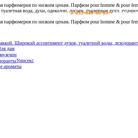
8-495-646-00-89
тел:
- c 10-19 по м
ля дам
 мужчин
Унисекс
е ароматы