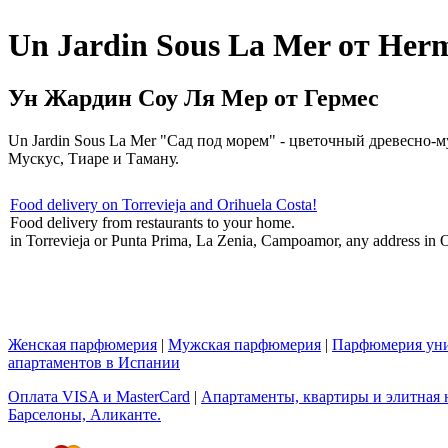
Un Jardin Sous La Mer от Her
Ун Жардин Соу Ля Мер от Гермес
Un Jardin Sous La Mer "Сад под морем" - цветочный древесно
Мускус, Тиаре и Таману.
Food delivery on Torrevieja and Orihuela Costa!
Food delivery from restaurants to your home.
in Torrevieja or Punta Prima, La Zenia, Campoamor, any address in O
Женская парфюмерия
|
Мужская парфюмерия
|
Парфюмерия уни
апартаментов в Испании
Оплата VISA и MasterCard
|
Апартаменты, квартиры и элитная н
Барселоны, Аликанте.