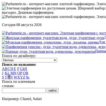
Сегодня 08 августа 2026
Д
Для
Парны
Поиск по дизайнеру:
Поиск по названию:
A
B
C
D
E
F
G
H
I
J
K
L
M
N
O
P
Q
R
S
T
U
V
W
X
Y
Z
№
Поиск по ключевым
словам:
Например: Chanel, Safari