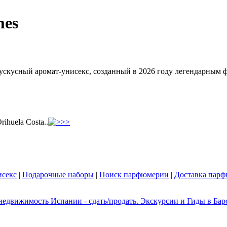
mes
-мускусный аромат-унисекс, созданный в 2026 году легендарны
rihuela Costa..
секс
|
Подарочные наборы
|
Поиск парфюмерии
|
Доставка пар
едвижимость Испании - сдать/продать. Экскурсии и Гиды в Барс