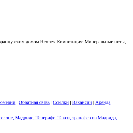
м французским домом Hermеs. Композиция: Минеральные ноты,
фюмерии
|
Обратная связь
|
Ссылки
|
Вакансии
|
Аренда
елоне, Мадриде, Тенерифе. Такси, трансфер из Мадрида,