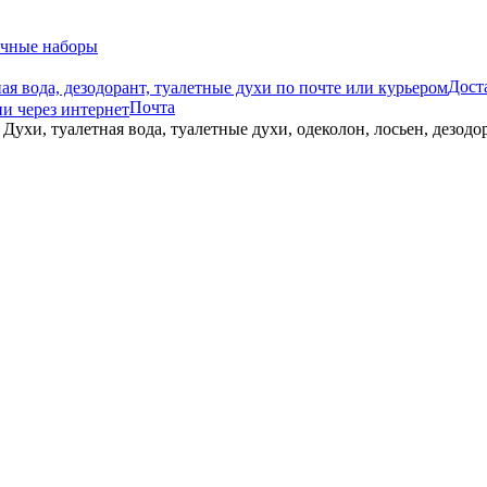
чные наборы
Дост
Почта