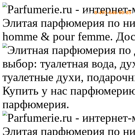
8-495-646-00-89
тел:
-