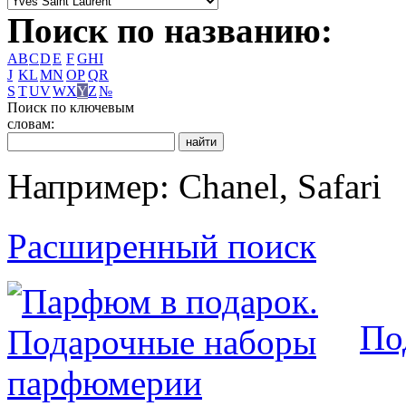
Поиск по названию:
A
B
C
D
E
F
G
H
I
J
K
L
M
N
O
P
Q
R
S
T
U
V
W
X
Y
Z
№
Поиск по ключевым
словам:
Например: Chanel, Safari
Расширенный поиск
По