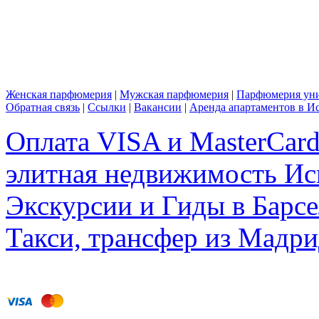
Женская парфюмерия
|
Мужская парфюмерия
|
Парфюмерия уни
Обратная связь
|
Ссылки
|
Вакансии
|
Аренда апартаментов в И
Оплата VISA и MasterCar
элитная недвижимость Исп
Экскурсии и Гиды в Барсе
Такси, трансфер из Мадри