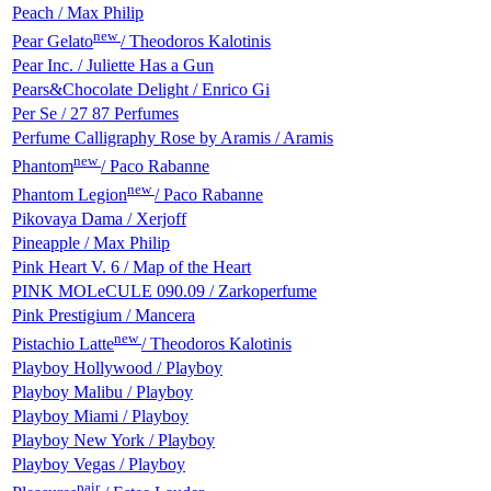
Peach / Max Philip
new
Pear Gelato
/ Theodoros Kalotinis
Pear Inc. / Juliette Has a Gun
Pears&Chocolate Delight / Enrico Gi
Per Se / 27 87 Perfumes
Perfume Calligraphy Rose by Aramis / Aramis
new
Phantom
/ Paco Rabanne
new
Phantom Legion
/ Paco Rabanne
Pikovaya Dama / Xerjoff
Pineapple / Max Philip
Pink Heart V. 6 / Map of the Heart
PINK MOLeCULE 090.09 / Zarkoperfume
Pink Prestigium / Mancera
new
Pistachio Latte
/ Theodoros Kalotinis
Playboy Hollywood / Playboy
Playboy Malibu / Playboy
Playboy Miami / Playboy
Playboy New York / Playboy
Playboy Vegas / Playboy
pair