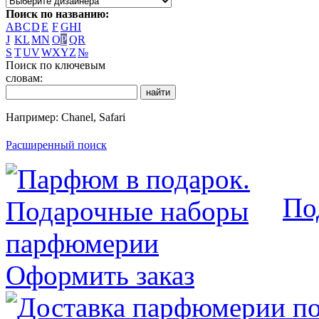
Поиск по названию:
A
B
C
D
E
F
G
H
I
J
K
L
M
N
O
P
Q
R
S
T
U
V
W
X
Y
Z
№
Поиск по ключевым
словам:
Например: Chanel, Safari
Расширенный поиск
По
Оформить заказ