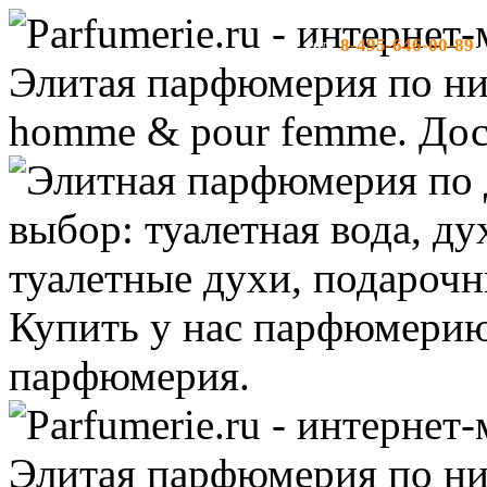
8-495-646-00-89
тел:
-