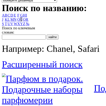
Поиск по названию:
A
B
C
D
E
F
G
H
I
J
K
L
M
N
O
P
Q
R
S
T
U
V
W
X
Y
Z
№
Поиск по ключевым
словам:
Например: Chanel, Safari
Расширенный поиск
По