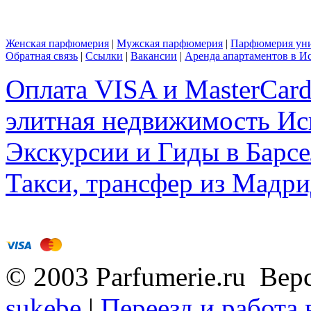
Женская парфюмерия
|
Мужская парфюмерия
|
Парфюмерия уни
Обратная связь
|
Ссылки
|
Вакансии
|
Аренда апартаментов в И
Оплата VISA и MasterCar
элитная недвижимость Исп
Экскурсии и Гиды в Барсе
Такси, трансфер из Мадри
© 2003 Parfumerie.ru Вер
sukebe
|
Переезд и работа