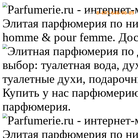
8-495-646-00-89
тел:
-