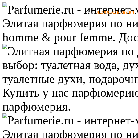
8-495-646-00-89
тел:
-