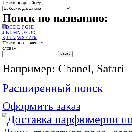
Поиск по дизайнеру:
Поиск по названию:
A
B
C
D
E
F
G
H
I
J
K
L
M
N
O
P
Q
R
S
T
U
V
W
X
Y
Z
№
Поиск по ключевым
словам:
Например: Chanel, Safari
Расширенный поиск
Оформить заказ