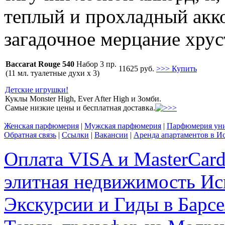
теплый и прохладный акк
загадочное мерцание хрус
Baccarat Rouge 540
Набор 3 пр.
11625 руб.
>>> Купить
(11 мл. туалетные духи x 3)
Детские игрушки!
Куклы Monster High, Ever After High и Зомби.
Самые низкие цены и бесплатная доставка.
Женская парфюмерия
|
Мужская парфюмерия
|
Парфюмерия уни
Обратная связь
|
Ссылки
|
Вакансии
|
Аренда апартаментов в И
Оплата VISA и MasterCar
элитная недвижимость Исп
Экскурсии и Гиды в Барсе